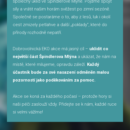
společný úklid ve Špindlerově Mlýně. Pojďme spojit
GALE
síly a vrátit našim horám svěžest po zimní sezóně.
KON
Společně se postaráme o to, aby z lesů, luk i okolí
cest zmizely petlahve a další „poklady“, které do
VÁNO
přírody rozhodně nepatří.
CZ
Dobrovolnická EKO akce má jasný cíl –
uklidit co
RE
největší část Špindlerova Mlýna
a ukázat, že nám na
místě, které milujeme, opravdu záleží.
Každý
RE
účastník bude za své nasazení odměněn malou
pozorností jako poděkováním za pomoc.
Akce se koná za každého počasí – protože hory si
naši péči zaslouží vždy. Přidejte se k nám, každé ruce
si velmi vážíme!