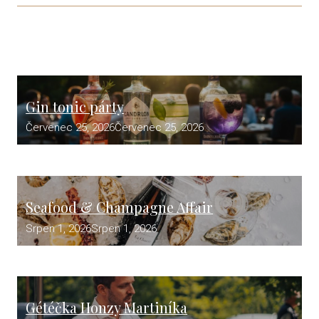
Gin tonic párty
Červenec 25, 2026
Červenec 25, 2026
Seafood & Champagne Affair
Srpen 1, 2026
Srpen 1, 2026
Gétéčka Honzy Martiníka