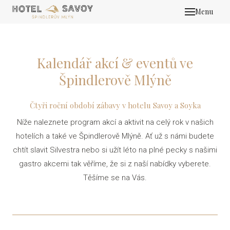
Menu
POKO
BALÍ
Kalendář akcí & eventů ve
VÁ
Špindlerově Mlýně
SI
Čtyři roční období zábavy v hotelu Savoy a Soyka
Níže naleznete program akcí a aktivit na celý rok v našich
EVE
hotelích a také ve Špindlerově Mlýně. Ať už s námi budete
RES
chtít slavit Silvestra nebo si užít léto na plné pecky s našimi
gastro akcemi tak věříme, že si z naší nabídky vyberete.
SPA
Těšíme se na Vás.
BAR
KALE
E-S