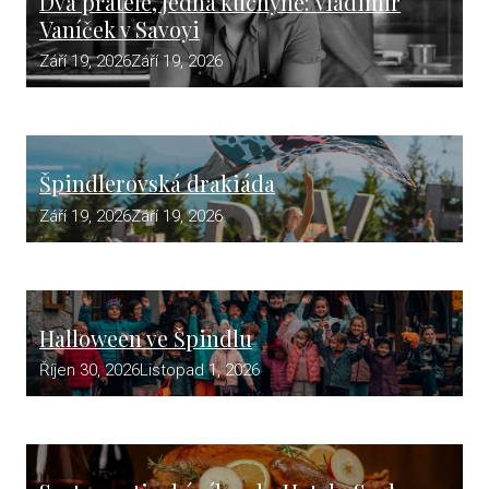
Dva přátelé, jedna kuchyně: Vladimír
Vaníček v Savoyi
Září 19, 2026
Září 19, 2026
Špindlerovská drakiáda
Září 19, 2026
Září 19, 2026
Halloween ve Špindlu
Říjen 30, 2026
Listopad 1, 2026