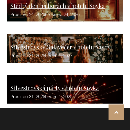
Štědrý den na horách v hotelu Soyka
Prosinec 24, 2026
Prosinec 24, 2026
Silvestrovský Galavečer v hotelu Savoy
Prosinec 31, 2026
Leden 1, 2027
Silvestrovská párty v hotelu Soyka
Prosinec 31, 2025
Leden 1, 2025
NAHOR