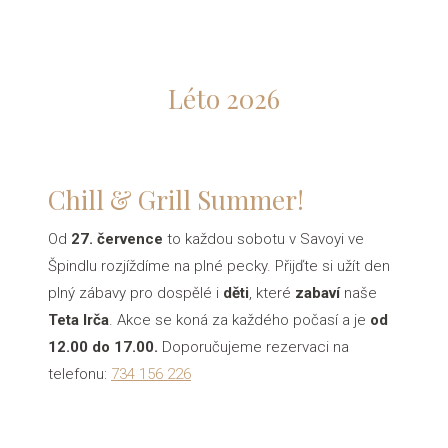
LYŽE
GALE
Léto 2026
KON
CZ
Chill & Grill Summer!
RE
Od
27. července
to každou sobotu v Savoyi ve
RE
Špindlu rozjíždíme na plné pecky. Přijďte si užít den
plný zábavy pro dospělé i
děti
, které
zabaví
naše
Teta Irča
. Akce se koná za každého počasí a je
od
12.00 do 17.00.
Doporučujeme rezervaci na
telefonu:
734 156 226