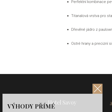
Perfektní kombinace pev
Titanalová vrstva pro sta
Dřevěné jádro z paulowni
Ostré hrany a precizní 
Hotel Savoy
A
VÝHODY PŘÍMÉ