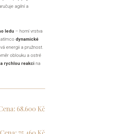
učuje agilní a
o ledu
– horní vrstva
 zatímco
dynamické
á energii a pružnost.
loměr oblouku a ostré
a rychlou reakci
na
Cena: 68.600 Kč
Cena: 75.460 Kč