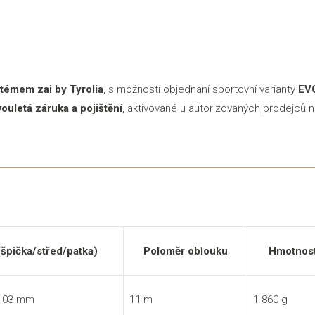
témem zai by Tyrolia
, s možností objednání sportovní varianty
EVO
vouletá záruka a pojištění
, aktivované u autorizovaných prodejců
(špička/střed/patka)
Poloměr oblouku
Hmotnost
 103 mm
11 m
1 860 g