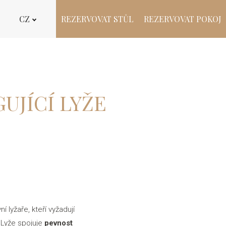
CZ
REZERVOVAT STŮL
REZERVOVAT POKOJ
GUJÍCÍ LYŽE
í lyžaře, kteří vyžadují
 Lyže spojuje
pevnost