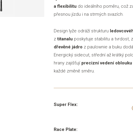
a flexibilitu
do ideálního poměru, což zar
přesnou jízdu i na strmých svazích.
Design lyže odráží strukturu
ledovcovéh
z
titanalu
poskytuje stabilitu a tvrdost,
dřevěné jádro
z paulownie a buku dodáv
Energický sidecut, střední až krátký po
hrany zajišťují
precizní vedení oblouku 
každé změně směru.
Super Flex:
Race Plate: