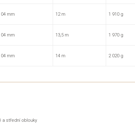
 104 mm
12 m
1 910 g
 104 mm
13,5 m
1 970 g
 104 mm
14 m
2 020 g
é a střední oblouky