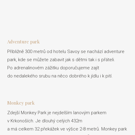
Adventure park
Přibližně 300 metrů od hotelu Savoy se nachází adventure
park, kde se můžete zabavit jak s dětmi tak i s přáteli.
Po adrenalinovém zážitku doporučujeme zajít
do nedalekého srubu na něco dobrého k jídlu i k pití.
Monkey park
Zdejší Monkey Park je nejdelším lanovým parkem
v Krkonoších. Je dlouhý celých 432m
a má celkem 32 překážek ve výšce 2-8 metrů. Monkey park