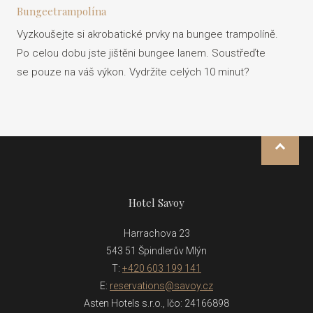
Bungeetrampolína
Vyzkoušejte si akrobatické prvky na bungee trampolíně.
Po celou dobu jste jištěni bungee lanem. Soustřeďte
se pouze na váš výkon. Vydržíte celých 10 minut?
NAHOR
Hotel Savoy
Harrachova 23
543 51 Špindlerův Mlýn
T:
+420 603 199 141
E:
reservations@savoy.cz
Asten Hotels s.r.o., Ičo: 24166898