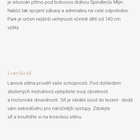
je situován přímo pod bobovou dráhou Špindlerův Mlýn.
Nabízí tak spojení zábavy a adrenalinu na celé odpoledne.
Park je určen nejširší veřejnosti včetně dětí od 140 cm
výšky.
Lezecká síť
Lanová stěna prověří vaše schopnosti. Pod dohledem
zkušených instruktorů vylepšete svoji obratnost
a motorické dovednosti. Síť je ideální úvod do lezení - dodá
vám sebedůvěru pro náročnější výstupy. Zdolejte
síť a troufněte si na lezeckou stěnu.