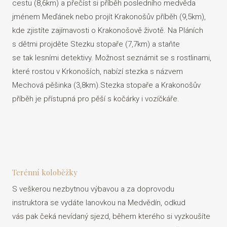
cestu (8,6km) a přečíst si příběh posledního medvěda
jménem Meďánek nebo projít Krakonošův příběh (9,5km),
kde zjistíte zajímavosti o Krakonošově životě. Na Pláních
s dětmi projděte Stezku stopaře (7,7km) a staňte
se tak lesními detektivy. Možnost seznámit se s rostlinami,
které rostou v Krkonoších, nabízí stezka s názvem
Mechová pěšinka (3,8km).Stezka stopaře a Krakonošův
příběh je přístupná pro pěší s kočárky i vozíčkáře.
Terénní koloběžky
S veškerou nezbytnou výbavou a za doprovodu
instruktora se vydáte lanovkou na Medvědín, odkud
vás pak čeká nevídaný sjezd, během kterého si vyzkoušíte