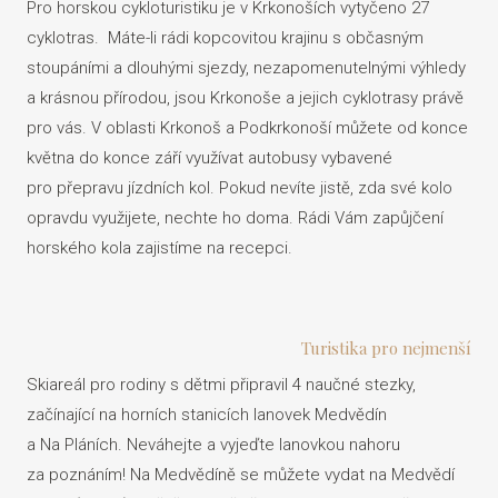
Pro horskou cykloturistiku je v Krkonoších vytyčeno 27
cyklotras. Máte-li rádi kopcovitou krajinu s občasným
stoupáními a dlouhými sjezdy, nezapomenutelnými výhledy
a krásnou přírodou, jsou Krkonoše a jejich cyklotrasy právě
pro vás. V oblasti Krkonoš a Podkrkonoší můžete od konce
května do konce září využívat autobusy vybavené
pro přepravu jízdních kol. Pokud nevíte jistě, zda své kolo
opravdu využijete, nechte ho doma. Rádi Vám zapůjčení
horského kola zajistíme na recepci.
Turistika pro nejmenší
Skiareál pro rodiny s dětmi připravil 4 naučné stezky,
začínající na horních stanicích lanovek Medvědín
a Na Pláních. Neváhejte a vyjeďte lanovkou nahoru
za poznáním! Na Medvědíně se můžete vydat na Medvědí