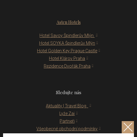
Asten Hotels
Hotel Savoy Špindlerův Mlýn
Hotel SOYKA Špindlerův Mlýn
Hotel Golden Key Prague Castle
Hotel Klárov Praha
Rezidence Dvořák Praha
Sledujte nás
Aktuality | Travel Blog
Lyže Zai
Partneři
Všeobecné obchodní podmínky
Ubytovací řád