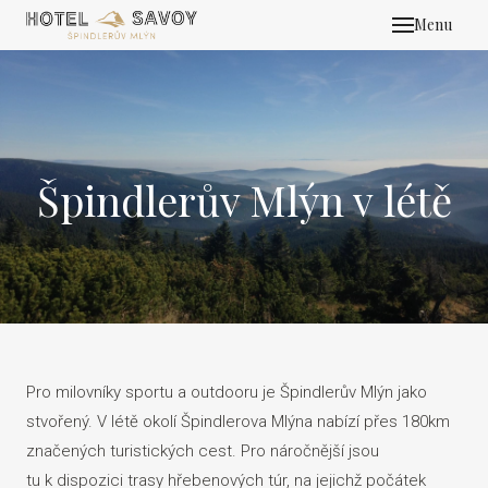
Menu
POKO
BALÍ
VÁ
Špindlerův Mlýn v létě
SI
EVE
RES
SPA
Pro milovníky sportu a outdooru je Špindlerův Mlýn jako
BAR
stvořený. V létě okolí Špindlerova Mlýna nabízí přes 180km
KALE
značených turistických cest. Pro náročnější jsou
tu k dispozici trasy hřebenových túr, na jejichž počátek
E-S