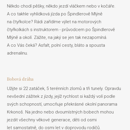
Někdo chodí pěšky, někdo jezdí vláčkem nebo v kočáře.
A co takhle vyhlídková jízda po Špindlerově Mlýně
na čtyřkolce? Rádi zařídíme výlet na motorových
čtyřkolkách s instruktorem - průvodcem po Špindlerově
Mlýně a okolí. Zážite, na jaký se jen tak nezapomíná.
A co Vás čeká? Asfalt, polní cesty, bláto a spousta
adrenalinu.
Bobová dráha
Užijte si 22 zatáček, 5 terénních zlomů a tři tunely. Opravdu
nevšední zážitek z jízdy, jejíž rychlost si každý volí podle
svých schopností, umocňuje překrásné okolní panorama
Krkonoš. Na jedno nebo dvoumístných bobech mohou
jezdit všechny věkové generace, děti od osmi
let samostatně, do osmi let v doprovodu rodičů.