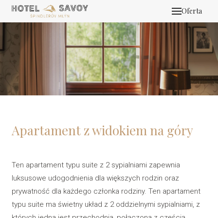
Oferta
GALE
BIZN
POKO
OFER
REST
Apartament z widokiem na góry
HENN
MOUN
Ten apartament typu suite z 2 sypialniami zapewnia
ZAI S
luksusowe udogodnienia dla większych rodzin oraz
KON
prywatność dla każdego członka rodziny. Ten apartament
typu suite ma świetny układ z 2 oddzielnymi sypialniami, z
PL
których jedna jest przechodnia, połączona z częścią