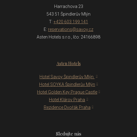
Harrachova 23
543 51 Špindlerův Mlýn
T:
+420 603 199 141
E:
reservations@savoy.cz
Asten Hotels s.r.o., Ičo: 24166898
Asten Hotels
Hotel Savoy Špindlerův Mlýn
Hotel SOYKA Špindlerův Mlýn
Hotel Golden Key Prague Castle
Hotel Klárov Praha
Rezidence Dvořák Praha
Sledujte nás