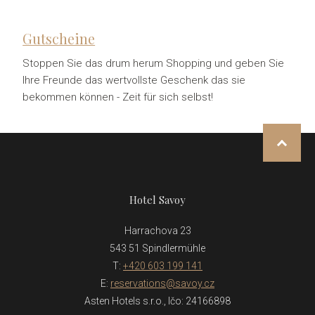
Gutscheine
Stoppen Sie das drum herum Shopping und geben Sie
Ihre Freunde das wertvollste Geschenk das sie
bekommen können - Zeit für sich selbst!
NAHOR
Hotel Savoy
Harrachova 23
543 51 Spindlermühle
T:
+420 603 199 141
E:
reservations@savoy.cz
Asten Hotels s.r.o., Ičo: 24166898