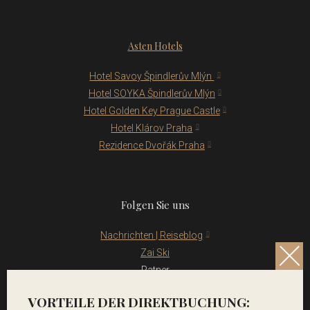
Asten Hotels
Hotel Savoy Špindlerův Mlýn
Hotel SOYKA Špindlerův Mlýn
Hotel Golden Key Prague Castle
Hotel Klárov Praha
Rezidence Dvořák Praha
Folgen Sie uns
Nachrichten | Reiseblog
Zai Ski
Patner
Impressum
VORTEILE DER DIREKTBUCHUNG: